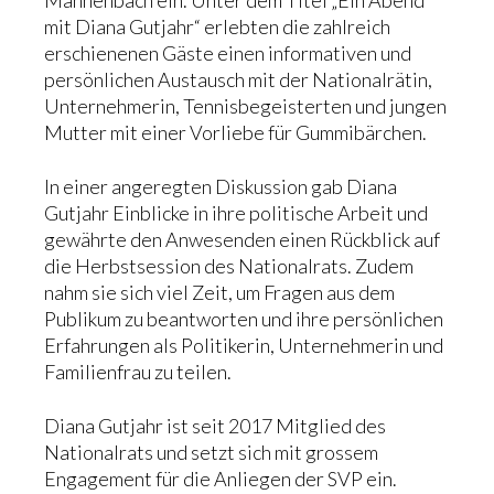
Mannenbach ein. Unter dem Titel „Ein Abend
mit Diana Gutjahr“ erlebten die zahlreich
Links
erschienenen Gäste einen informativen und
persönlichen Austausch mit der Nationalrätin,
Unternehmerin, Tennisbegeisterten und jungen
Mutter mit einer Vorliebe für Gummibärchen.
In einer angeregten Diskussion gab Diana
Gutjahr Einblicke in ihre politische Arbeit und
gewährte den Anwesenden einen Rückblick auf
die Herbstsession des Nationalrats. Zudem
nahm sie sich viel Zeit, um Fragen aus dem
Publikum zu beantworten und ihre persönlichen
Erfahrungen als Politikerin, Unternehmerin und
Familienfrau zu teilen.
Diana Gutjahr ist seit 2017 Mitglied des
Nationalrats und setzt sich mit grossem
Engagement für die Anliegen der SVP ein.