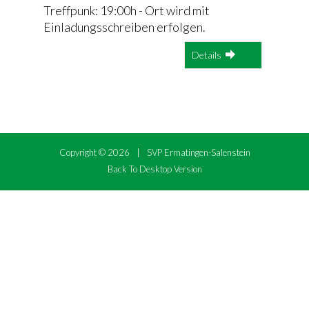
Treffpunk: 19:00h - Ort wird mit
Links
Einladungsschreiben erfolgen.
Details
Copyright ©
2026
SVP Ermatingen-Salenstein
Back To Desktop Version