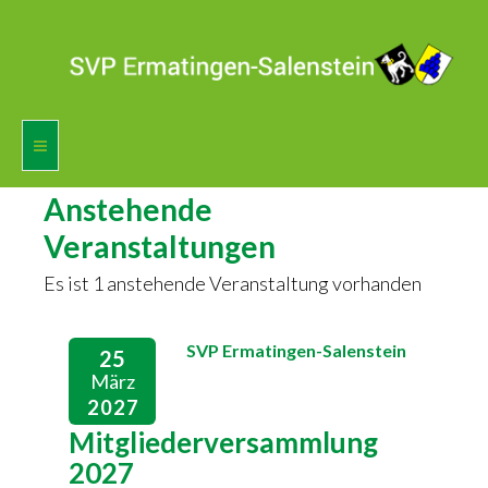
Anstehende
Home
Veranstaltungen
Vorstand
Es ist 1 anstehende Veranstaltung vorhanden
Agenda
SVP Ermatingen-Salenstein
25
Mitglied werden
März
2027
Fotogalerie
Mitgliederversammlung
Presse
2027