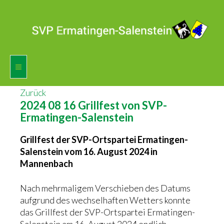
Zurück
Home
2024 08 16 Grillfest von SVP-
Ermatingen-Salenstein
Vorstand
Grillfest der SVP-Ortspartei Ermatingen-
Agenda
Salenstein vom 16. August 2024 in
Mannenbach
Mitglied werden
Nach mehrmaligem Verschieben des Datums
Fotogalerie
aufgrund des wechselhaften Wetters konnte
das Grillfest der SVP-Ortspartei Ermatingen-
Presse