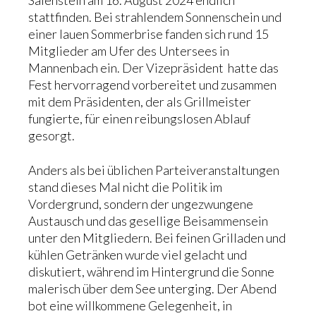
Salenstein am 16. August 2024 endlich
stattfinden. Bei strahlendem Sonnenschein und
Links
einer lauen Sommerbrise fanden sich rund 15
Mitglieder am Ufer des Untersees in
Mannenbach ein. Der Vizepräsident hatte das
Fest hervorragend vorbereitet und zusammen
mit dem Präsidenten, der als Grillmeister
fungierte, für einen reibungslosen Ablauf
gesorgt.
Anders als bei üblichen Parteiveranstaltungen
stand dieses Mal nicht die Politik im
Vordergrund, sondern der ungezwungene
Austausch und das gesellige Beisammensein
unter den Mitgliedern. Bei feinen Grilladen und
kühlen Getränken wurde viel gelacht und
diskutiert, während im Hintergrund die Sonne
malerisch über dem See unterging. Der Abend
bot eine willkommene Gelegenheit, in