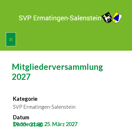
Home
Mitgliederversammlung
Vorstand
2027
Agenda
Kategorie
Mitglied werden
SVP Ermatingen-Salenstein
Fotogalerie
Datum
Donnerstag, 25. März 2027
19:00
-
21:30
Presse